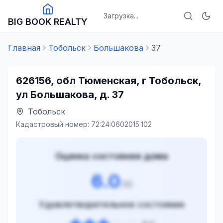
Загрузка...
BIG BOOK REALTY
Главная
Тобольск
Большакова
37
626156, обл Тюменская, г Тобольск,
ул Большакова, д. 37
Тобольск
Кадастровый номер:
72:24:0602015:102
Оценка состояния дома
6.0
/10
Удовлетворительное состояние