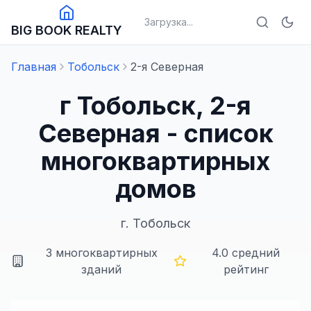
Загрузка...
BIG BOOK REALTY
Главная
Тобольск
2-я Северная
г Тобольск, 2-я
Северная - список
многоквартирных
домов
г.
Тобольск
3
многоквартирных
4.0
средний
зданий
рейтинг