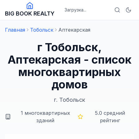
Загрузка...
BIG BOOK REALTY
Главная
Тобольск
Аптекарская
г Тобольск,
Аптекарская - список
многоквартирных
домов
г.
Тобольск
1
многоквартирных
5.0
средний
зданий
рейтинг