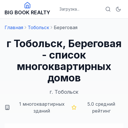
Загрузка...
BIG BOOK REALTY
Главная
Тобольск
Береговая
г Тобольск, Береговая
- список
многоквартирных
домов
г.
Тобольск
1
многоквартирных
5.0
средний
зданий
рейтинг