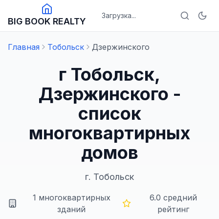
Загрузка...
BIG BOOK REALTY
Главная
Тобольск
Дзержинского
г Тобольск,
Дзержинского -
список
многоквартирных
домов
г.
Тобольск
1
многоквартирных
6.0
средний
зданий
рейтинг