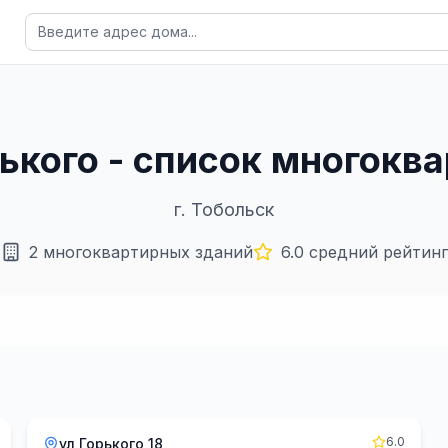
рького - список многок
г.
Тобольск
2
многоквартирных зданий
6.0
средний рейтинг
6.0
ул Горького 18